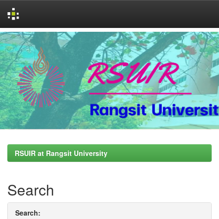
Skip
navigation
RSUIR at Rangsit University
Search
Search: