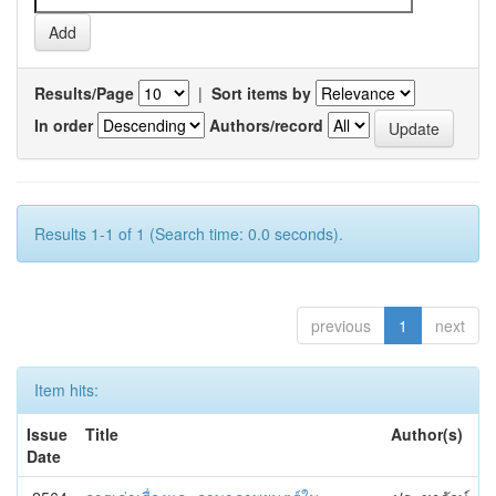
Results/Page
|
Sort items by
In order
Authors/record
Results 1-1 of 1 (Search time: 0.0 seconds).
previous
1
next
Item hits:
Issue
Title
Author(s)
Date