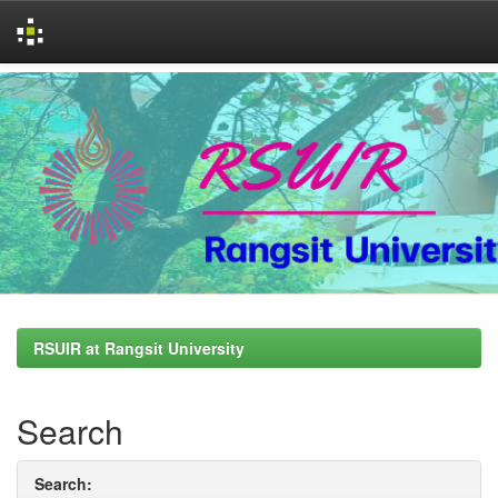
Skip
navigation
RSUIR at Rangsit University
Search
Search: