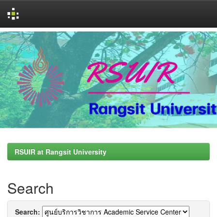
Skip
navigation
RSUIR at Rangsit University
Search
Search: