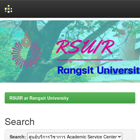
Skip
navigation
RSUIR at Rangsit University
Search
Search: