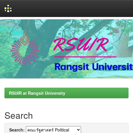
Skip
navigation
RSUIR at Rangsit University
Search
Search: