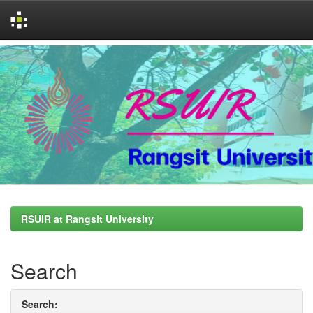
Skip
navigation
RSUIR at Rangsit University
Search
Search: