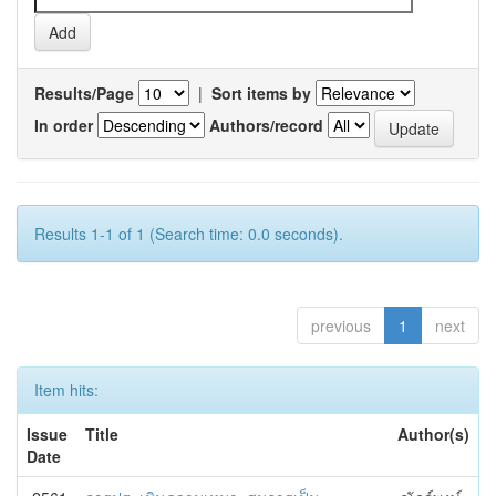
Results/Page
|
Sort items by
In order
Authors/record
Results 1-1 of 1 (Search time: 0.0 seconds).
previous
1
next
Item hits:
Issue
Title
Author(s)
Date