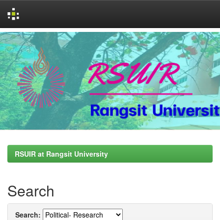
Skip
navigation
RSUIR at Rangsit University
Search
Search: