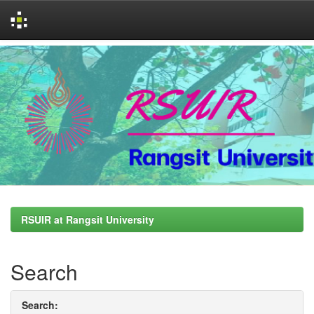
Skip
navigation
RSUIR at Rangsit University
Search
Search: