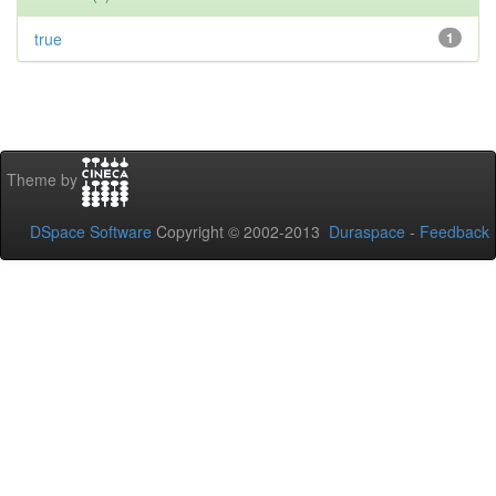
true
1
Theme by
DSpace Software
Copyright © 2002-2013
Duraspace
-
Feedback