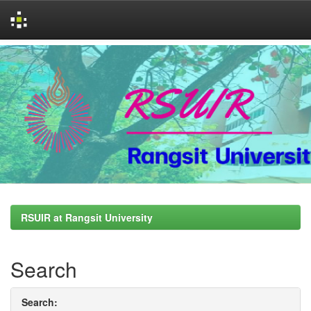
Skip
navigation
RSUIR at Rangsit University
Search
Search: