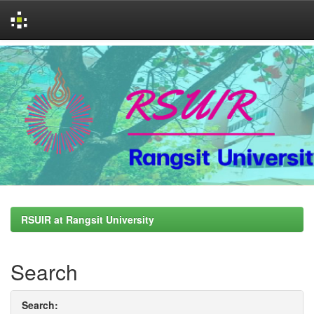
Skip
navigation
RSUIR at Rangsit University
Search
Search: