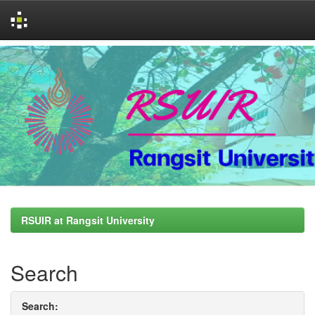
Skip
navigation
RSUIR at Rangsit University
Search
Search: