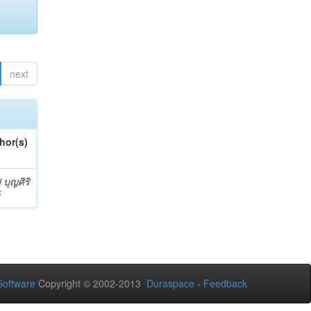
next
hor(s)
 บุญศิริ
์
oftware
Copyright © 2002-2013
Duraspace
-
Feedback