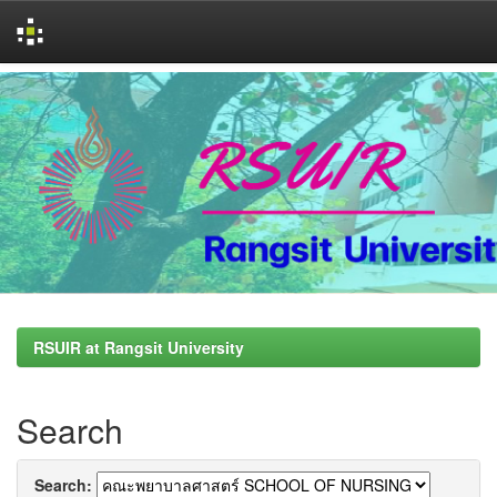
Skip
navigation
RSUIR at Rangsit University
Search
Search: