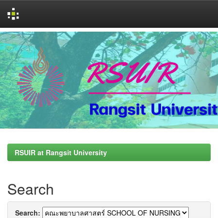
Skip
navigation
RSUIR at Rangsit University
Search
Search: