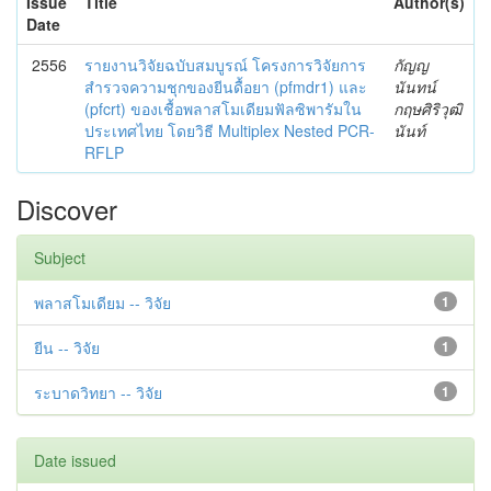
Issue
Title
Author(s)
Date
2556
รายงานวิจัยฉบับสมบูรณ์ โครงการวิจัยการ
กัญญ
สำรวจความชุกของยีนดื้อยา (pfmdr1) และ
นันทน์
(pfcrt) ของเชื้อพลาสโมเดียมฟัลซิพารัมใน
กฤษศิริวุฒิ
ประเทศไทย โดยวิธี Multiplex Nested PCR-
นันท์
RFLP
Discover
Subject
พลาสโมเดียม -- วิจัย
1
ยีน -- วิจัย
1
ระบาดวิทยา -- วิจัย
1
Date issued