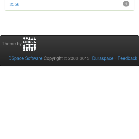
2556
1
Theme by
DSpace Software
Copyright © 2002-2013
Duraspace
-
Feedback