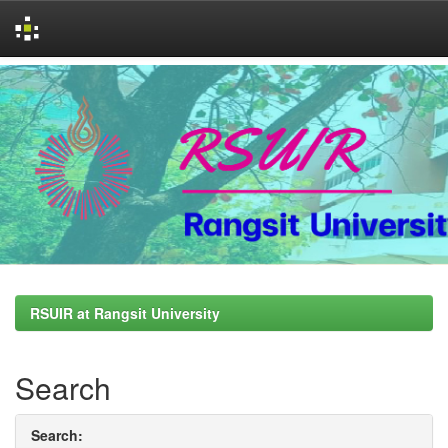
Skip
navigation
RSUIR at Rangsit University
Search
Search: