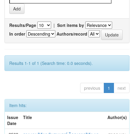
Results/Page
|
Sort items by
In order
Authors/record
Results 1-1 of 1 (Search time: 0.0 seconds).
previous
1
next
Item hits:
Issue
Title
Author(s)
Date