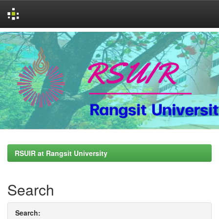
Skip
navigation
RSUIR at Rangsit University
Search
Search: