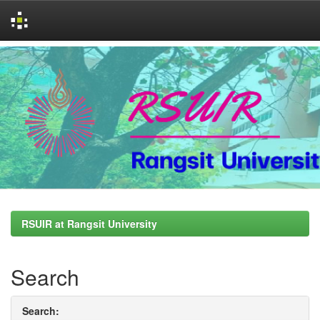
Skip
navigation
RSUIR at Rangsit University
Search
Search: