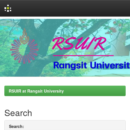
Skip
navigation
RSUIR at Rangsit University
Search
Search: