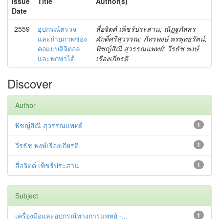
Issue
Title
Author(s)
Date
2559
อุปกรณ์ตรวจ
สื่อจิตต์ เพ็ชร์ประสาน; ณัฏฐภัสสร
และถ่ายภาพช่อง
ศักดิ์ศรีสุวรรณ; ภัทรพงษ์ พรพุทธรัตน์;
คอแบบดิจิตอล
พิชญ์สิณี สุวรรณแพทย์; วีรธัช พงษ์
และพกพาได้
เรืองเกียรติ
Discover
Author
พิชญ์สิณี สุวรรณแพทย์
1
วีรธัช พงษ์เรืองเกียรติ
1
สื่อจิตต์ เพ็ชร์ประสาน
1
Subject
เครื่องมือและอุปกรณ์ทางการแพทย์ -...
1