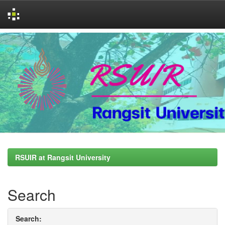
Skip
navigation
RSUIR at Rangsit University
Search
Search: