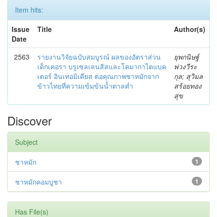
Item hits:
Issue
Title
Author(s)
Date
2563
รายงานวิจัยฉบับสมบูรณ์ ผลของอัตราส่วน
ยุพกนิษฐ์
เด็กเคอรา บรูเซลเลนสิสและโคมากาไตแบค
พ่วงวีระ
เตอร์ อินเทอมิเดียส ต่อคุณภาพชาหมักจาก
กุล; สุวิมล
ข้าวไทยที่ความเข้มข้นน้ำตาลต่ำ
สร้อยทอง
สุข
Discover
Subject
ชาหมัก
1
ชาหมักคอมบูชา
1
Has File(s)