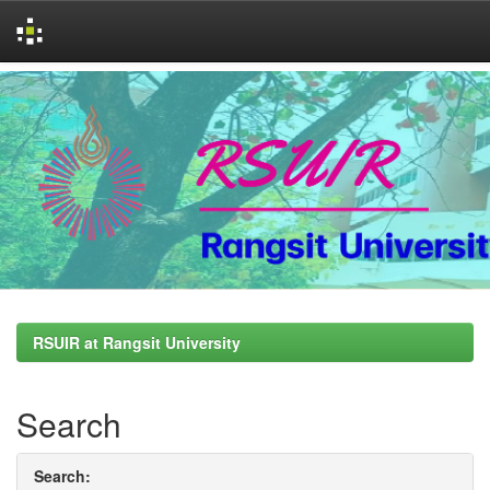
Skip
navigation
RSUIR at Rangsit University
Search
Search: