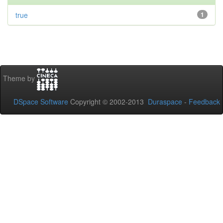
true
1
Theme by
DSpace Software
Copyright © 2002-2013
Duraspace
-
Feedback