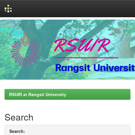
Skip
navigation
RSUIR at Rangsit University
Search
Search: