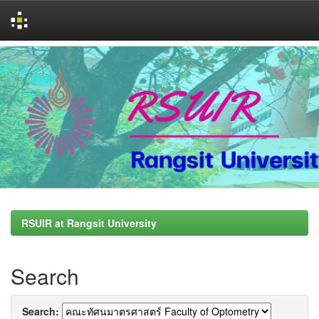
Skip
navigation
RSUIR at Rangsit University
Search
Search: