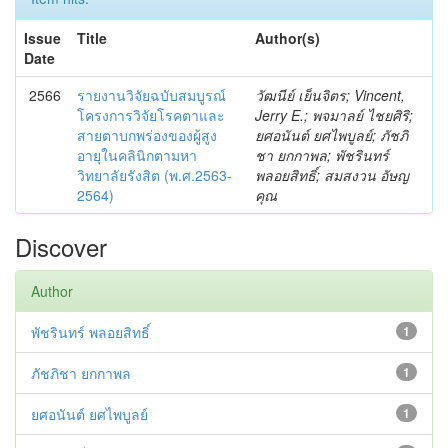
Issue
Title
Author(s)
Date
2566
รายงานวิจัยฉบับสมบูรณ์
วัฒนีย์ เย็นจิตร; Vincent,
โครงการวิจัยโรคตาและ
Jerry E.; พจมาลย์ ไชยศิริ;
สายตาบกพร่องของผู้สูง
ยศอนันต์ ยศไพบูลย์; ภัชภิ
อายุในคลินิกตามหา
ชา ยกกาพล; พัชรินทร์
วิทยาลัยรังสิต (พ.ศ.2563-
พลอยสิทธิ์; สมสงวน อัษญ
2564)
คุณ
Discover
Author
พัชรินทร์ พลอยสิทธิ์
1
ภัชภิชา ยกกาพล
1
ยศอนันต์ ยศไพบูลย์
1