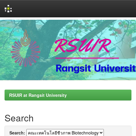
Skip
navigation
RSUIR at Rangsit University
Search
Search: