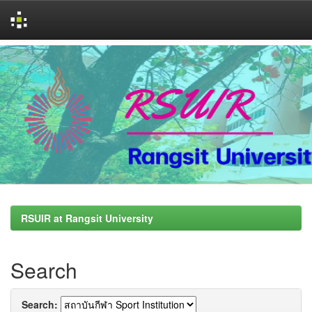
Skip
navigation
RSUIR at Rangsit University
Search
Search: