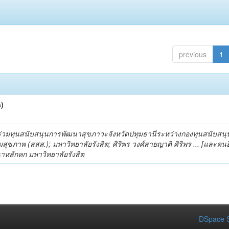
previous
1
s)
วมทุนสนับสนุนการพัฒนาสุขภาวะจังหวัดปทุมธานีระหว่างกองทุนสนับสน
มสุขภาพ (สสส.); มหาวิทยาลัยรังสิต; ศิริพร วงศ์สายญาติ ศิริพร ... [และคนอื
นาหลักหก มหาวิทยาลัยรังสิต
DSpace S