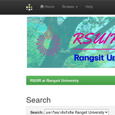
Home
Browse
Help
Skip
navigation
RSUIR at Rangsit University
Search
Search: