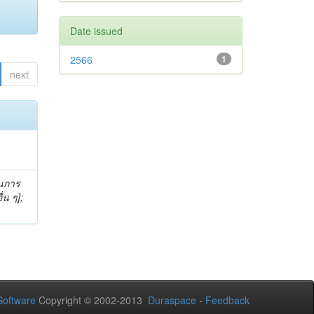
Date issued
2566
1
next
ุนการ
่น ๆ];
oftware
Copyright © 2002-2013
Duraspace
-
Feedback