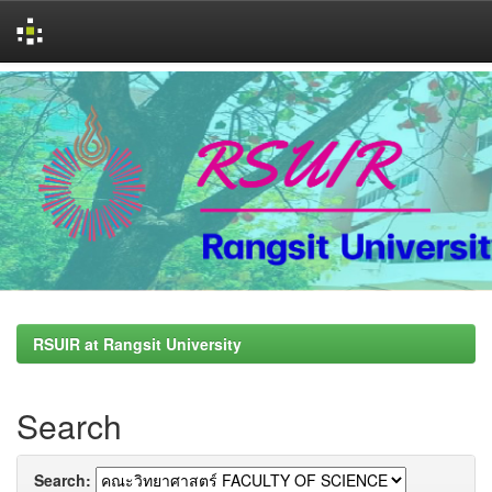
Skip
navigation
RSUIR at Rangsit University
Search
Search: