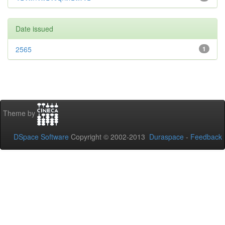
Date issued
2565
1
Theme by
DSpace Software
Copyright © 2002-2013
Duraspace
-
Feedback