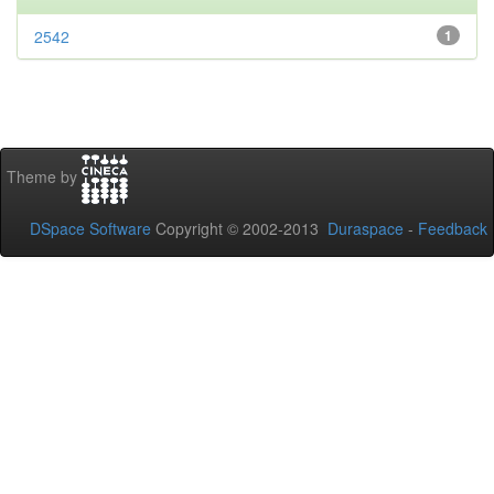
2542
1
Theme by
DSpace Software
Copyright © 2002-2013
Duraspace
-
Feedback