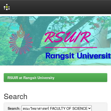
Skip
navigation
RSUIR at Rangsit University
Search
Search: