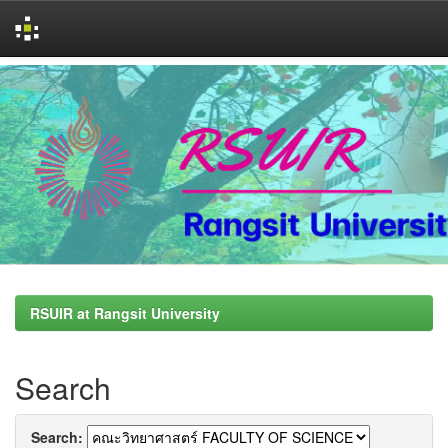
Skip
navigation
RSUIR at Rangsit University
Search
Search: