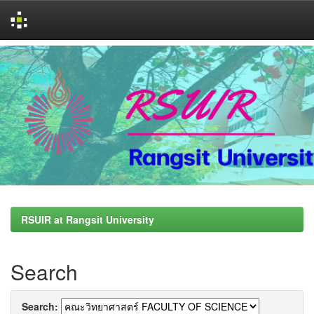
Skip
navigation
RSUIR at Rangsit University
Search
Search: