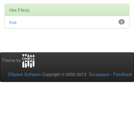
Has File(s)
true
1
Theme by
DSpace Software
Copyright © 2002-2013
Duraspace
-
Feedback