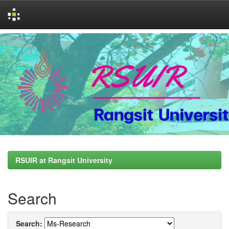
Skip
navigation
RSUIR at Rangsit University
Search
Search: