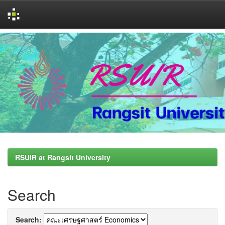
Skip
navigation
RSUIR at Rangsit University
Search
Search: