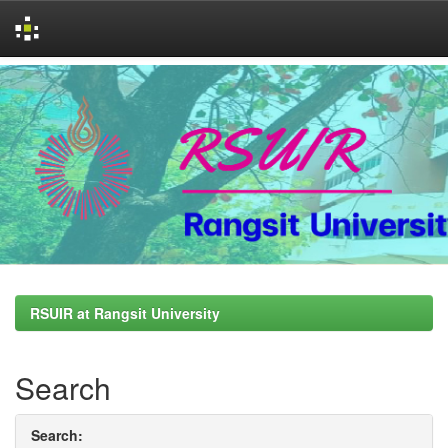
Skip
navigation
RSUIR at Rangsit University
Search
Search: