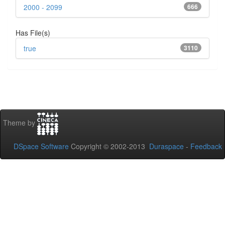
2000 - 2099
666
Has File(s)
true
3110
Theme by
DSpace Software
Copyright © 2002-2013
Duraspace
-
Feedback