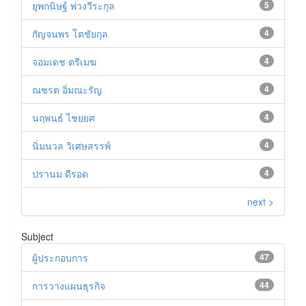
ยุพกนิษฐ์ พ่วงวีระกุล
5
กัญจนพร โตชัยกุล
4
จอมเดช ตรีเมฆ
4
ณชรต อิ่มณะรัญ
4
นฤพนธ์ ไชยยศ
4
นิ่มนวล วิเศษสรรพ์
4
ปรานม ดีรอด
4
next >
Subject
ผู้ประกอบการ
47
การวางแผนธุรกิจ
44