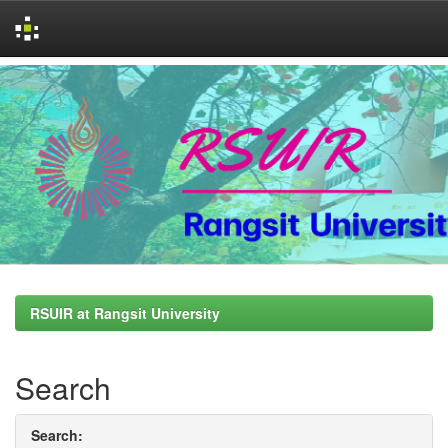
Skip
navigation
RSUIR at Rangsit University
Search
Search: