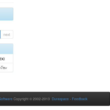
next
(s)
าโซะ
oftware
Copyright © 2002-2013
Duraspace
-
Feedback