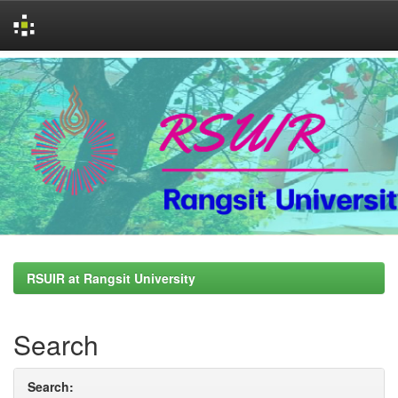
Skip
navigation
RSUIR at Rangsit University
Search
Search: