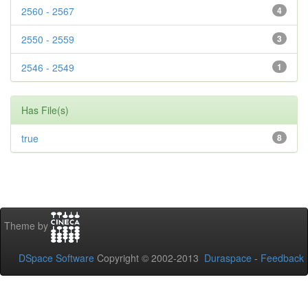
2560 - 2567
4
2550 - 2559
3
2546 - 2549
1
Has File(s)
true
8
Theme by
DSpace Software
Copyright © 2002-2013
Duraspace
-
Feedback