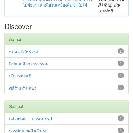
ไผ่ต่อสารสำคัญในเครื่องดื่มชาใบไผ่
ศิริพันธุ์; ณัฐ
เทพหัตถี
Discover
Author
ธฤต อภิสิทธิวงศ์
2
กิ่งกมล ลีลาจารุวรรณ
1
ณัฐ เทพหัตถี
1
ศศิรินทร์ แลบัว
1
Subject
กล้วยหอม -- การแปรรูป
1
การพัฒนาผลิตภัณฑ์
1